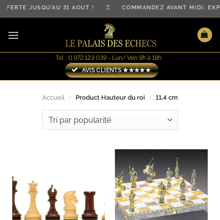
Passer
OFFERTE JUSQU'AU 31 AOÛT ! ♖ COMMANDEZ AVANT MIDI, E
au
contenu
Tel. : 0 972 123 039 - Lun/ Ven 9h à 18h
AVIS CLIENTS ★★★★★
Accueil
/
Product Hauteur du roi
/
11,4 cm