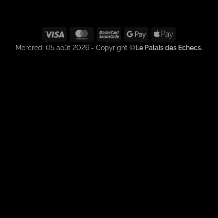
Visa
MasterCard
MasterCard
Google
Apple
2
Pay
Pay
Mercredi 05 août 2026 - Copyright ©
Le Palais des Echecs.