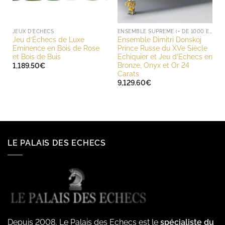
JEUX D'ECHECS
ENSEMBLE SUPREME (+ DE 1000 EUROS)
Jeu d’Échecs de Luxe
Ensemble Dimitri Donskoj
Eminence en Bois de Rose
Prince Russe du XVe Siècle
et Bois de Buis
Echiquier et Jeu d’Echecs en
Bronze, Onyx et Or 24
1,189.50
€
Carats
9,129.60
€
LE PALAIS DES ECHECS
Depuis 2008, Le Palais des Echecs est le
spécialiste du