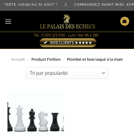
Passer
OFFERTE JUSQU'AU 31 AOÛT ! ♖ COMMANDEZ AVANT MIDI, 
au
contenu
Tel. : 0 972 123 039 - Lun/ Ven 9h à 18h
AVIS CLIENTS ★★★★★
Accueil
/
Product Finition
/
Plombé et bois laqué à la main