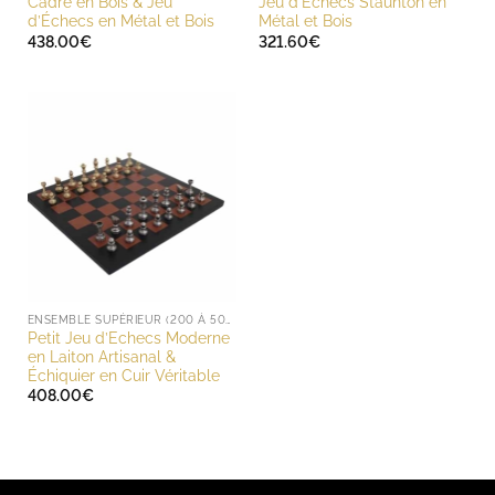
Cadre en Bois & Jeu
Jeu d’Échecs Staunton en
d’Échecs en Métal et Bois
Métal et Bois
438.00
€
321.60
€
ENSEMBLE SUPÉRIEUR (200 À 500 EUROS)
Petit Jeu d’Echecs Moderne
en Laiton Artisanal &
Échiquier en Cuir Véritable
408.00
€