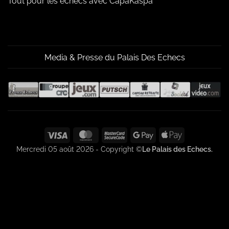
Tout pour les échecs avec CapaKaspa
Media & Presse du Palais Des Echecs
Visa
MasterCard
MasterCard
Google
Apple
2
Pay
Pay
Mercredi 05 août 2026 - Copyright ©
Le Palais des Echecs.