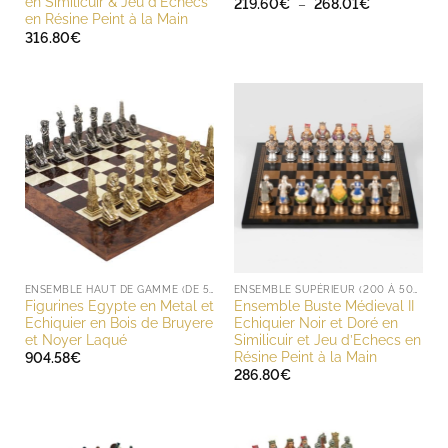
en Similicuir & Jeu d’Echecs
Plage
219.60
€
–
268.01
€
de
en Résine Peint à la Main
prix :
316.80
€
219.60€
à
268.01€
ENSEMBLE HAUT DE GAMME (DE 500 À 1000 EUROS)
ENSEMBLE SUPÉRIEUR (200 À 500 EUROS)
Figurines Egypte en Metal et
Ensemble Buste Médieval II
Echiquier en Bois de Bruyere
Echiquier Noir et Doré en
et Noyer Laqué
Similicuir et Jeu d’Echecs en
Résine Peint à la Main
904.58
€
286.80
€