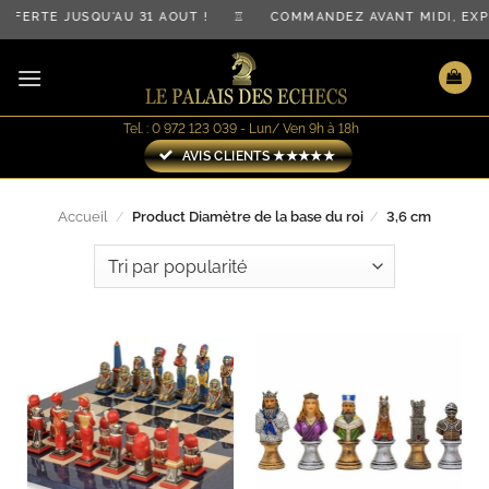
Passer
FFERTE JUSQU'AU 31 AOÛT ! ♖ COMMANDEZ AVANT MIDI, E
au
contenu
Tel. : 0 972 123 039 - Lun/ Ven 9h à 18h
AVIS CLIENTS ★★★★★
Accueil
/
Product Diamètre de la base du roi
/
3,6 cm