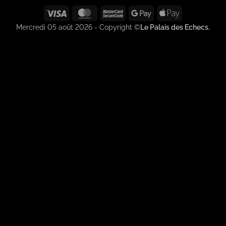
Visa
MasterCard
MasterCard
Google
Apple
2
Pay
Pay
Mercredi 05 août 2026 - Copyright ©
Le Palais des Echecs.