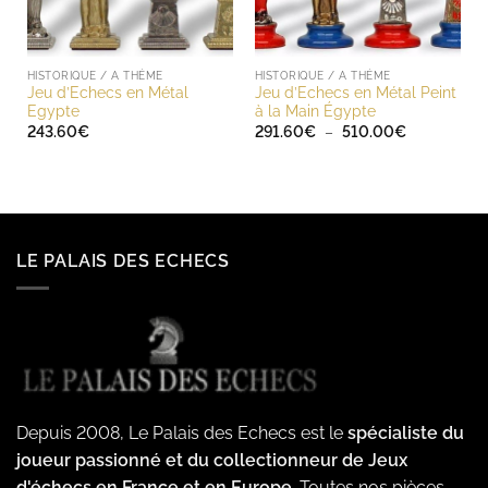
HISTORIQUE / A THÈME
HISTORIQUE / A THÈME
Jeu d’Echecs en Métal
Jeu d’Echecs en Métal Peint
Egypte
à la Main Égypte
Plage
243.60
€
291.60
€
–
510.00
€
de
prix :
291.60€
à
510.00€
LE PALAIS DES ECHECS
Depuis 2008, Le Palais des Echecs est le
spécialiste du
joueur passionné et du collectionneur de Jeux
d'échecs en France et en Europe.
Toutes nos pièces