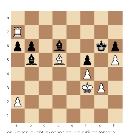
Les Blancs jouent h5 échec pour ouvrir de force la