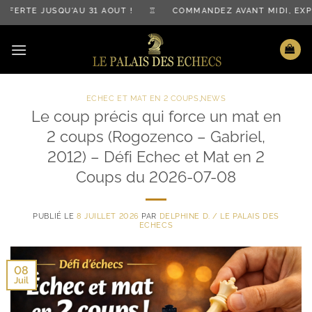
Passer
RTE JUSQU'AU 31 AOÛT ! ♖ COMMANDEZ AVANT MIDI, EXPÉD
au
contenu
ECHEC ET MAT EN 2 COUPS
,
NEWS
Le coup précis qui force un mat en
2 coups (Rogozenco – Gabriel,
2012) – Défi Echec et Mat en 2
Coups du 2026-07-08
PUBLIÉ LE
8 JUILLET 2026
PAR
DELPHINE D. / LE PALAIS DES
ECHECS
08
Juil