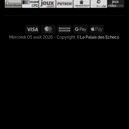
Visa
MasterCard
MasterCard
Google
Apple
2
Pay
Pay
Mercredi 05 août 2026 - Copyright ©
Le Palais des Echecs.