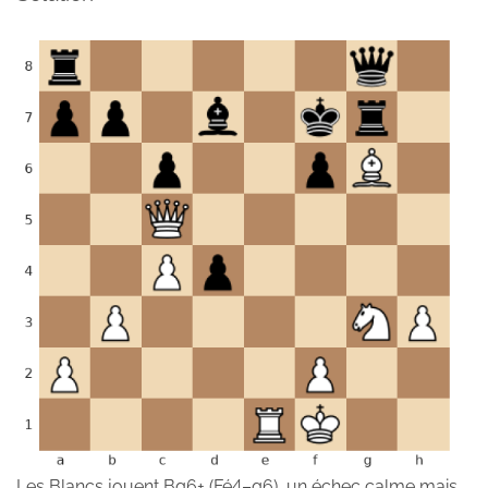
Les Blancs jouent Bg6+ (Fé4–g6), un échec calme mais