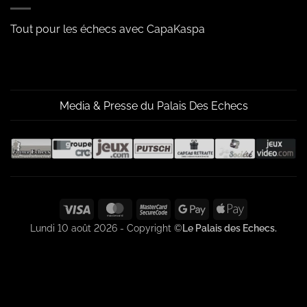
Tout pour les échecs avec CapaKaspa
Media & Presse du Palais Des Echecs
Visa
MasterCard
MasterCard
Google
Apple
2
Pay
Pay
Lundi 10 août 2026 - Copyright ©
Le Palais des Echecs.