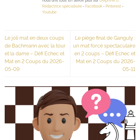
nous unit tous. En Savoir plus sur
Delphine D.
Rédactrice spécialisée
-
Facebook
-
Pinterest
-
Youtube
Le joli mat en deux coups
Le piège final de Ganguly :
de Bachmann avec la tour
un mat forcé spectaculaire
et la dame – Défi Echec et
en 2 coups – Défi Echec et
Mat en 2 Coups du 2026-
Mat en 2 Coups du 2026-
05-09
05-11