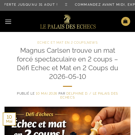
Passer
RTE JUSQU'AU 31 AOÛT ! ♖ COMMANDEZ AVANT MIDI, EXPÉD
au
contenu
ECHEC ET MAT EN 2 COUPS
,
NEWS
Magnus Carlsen trouve un mat
forcé spectaculaire en 2 coups –
Défi Echec et Mat en 2 Coups du
2026-05-10
PUBLIÉ LE
10 MAI 2026
PAR
DELPHINE D. / LE PALAIS DES
ECHECS
10
Mai