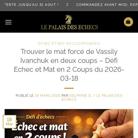
Passer
RTE JUSQU'AU 31 AOÛT ! ♖ COMMANDEZ AVANT MIDI, EXPÉD
au
contenu
ECHEC ET MAT EN 2 COUPS
,
NEWS
Trouver le mat forcé de Vassily
Ivanchuk en deux coups – Défi
Echec et Mat en 2 Coups du 2026-
03-18
PUBLIÉ LE
18 MARS 2026
PAR
DELPHINE D. / LE PALAIS DES
ECHECS
18
Mar