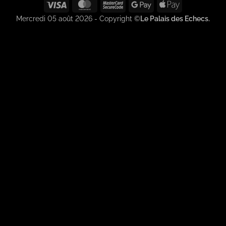
Visa
MasterCard
MasterCard
Google
Apple
2
Pay
Pay
Mercredi 05 août 2026 - Copyright ©
Le Palais des Echecs.