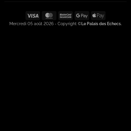
Visa
MasterCard
MasterCard
Google
Apple
2
Pay
Pay
Mercredi 05 août 2026 - Copyright ©
Le Palais des Echecs.