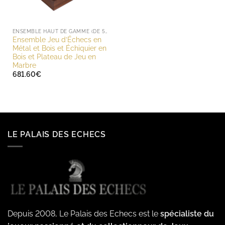
ENSEMBLE HAUT DE GAMME (DE 500 À 1000 EUROS)
Ensemble Jeu d’Échecs en
Métal et Bois et Échiquier en
Bois et Plateau de Jeu en
Marbre
681.60
€
LE PALAIS DES ECHECS
Depuis 2008, Le Palais des Echecs est le
spécialiste du