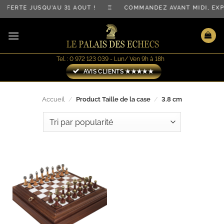
Passer
OFFERTE JUSQU'AU 31 AOÛT ! ♖ COMMANDEZ AVANT MIDI, 
au
contenu
Tel. : 0 972 123 039 - Lun/ Ven 9h à 18h
AVIS CLIENTS ★★★★★
Accueil
/
Product Taille de la case
/
3.8 cm