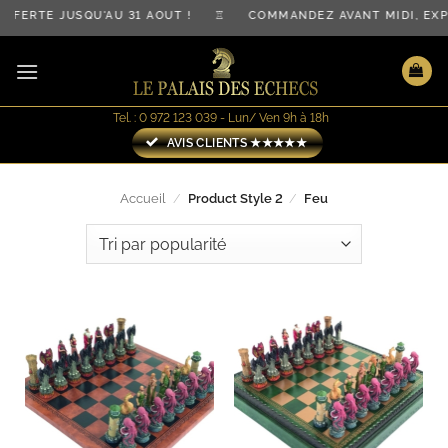
Passer
OFFERTE JUSQU'AU 31 AOÛT ! ♖ COMMANDEZ AVANT MIDI, E
au
contenu
Tel. : 0 972 123 039 - Lun/ Ven 9h à 18h
AVIS CLIENTS ★★★★★
Accueil
/
Product Style 2
/
Feu