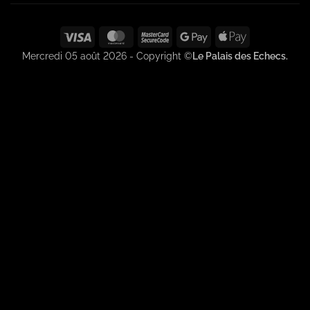
Visa
MasterCard
MasterCard
Google
Apple
2
Pay
Pay
Mercredi 05 août 2026 - Copyright ©
Le Palais des Echecs.