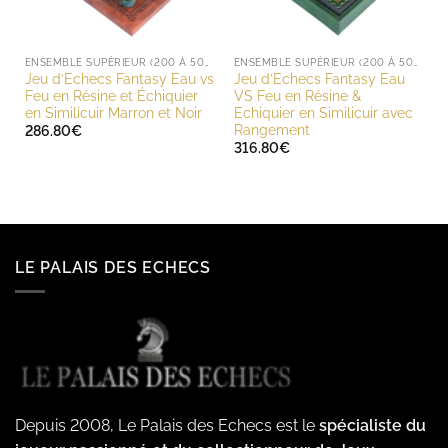
ENSEMBLE SUPÉRIEUR (200 À 500 EUROS)
ENSEMBLE SUPÉRIEUR (200 À 500 EUROS)
Jeu d’Echecs Fantasy Eau vs
Jeu d’Echecs Fantasy Eau
Feu en Résine et Échiquier
VS Feu en Résine &
en Similicuir Marron et Noir
Echiquier en Similicuir avec
Rangement
286.80
€
316.80
€
LE PALAIS DES ECHECS
Depuis 2008, Le Palais des Echecs est le
spécialiste du