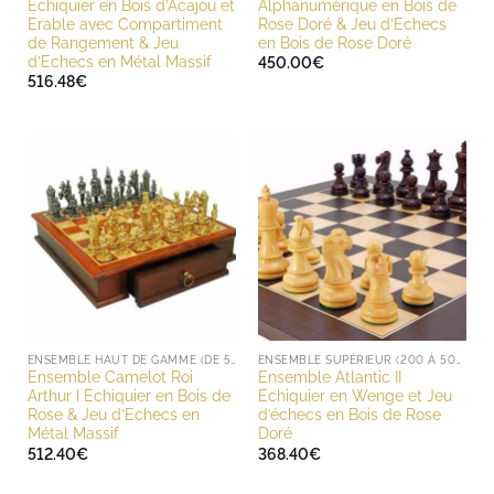
Echiquier en Bois d’Acajou et
Alphanumérique en Bois de
Erable avec Compartiment
Rose Doré & Jeu d’Echecs
de Rangement & Jeu
en Bois de Rose Doré
d’Echecs en Métal Massif
450.00
€
516.48
€
ENSEMBLE HAUT DE GAMME (DE 500 À 1000 EUROS)
ENSEMBLE SUPÉRIEUR (200 À 500 EUROS)
Ensemble Camelot Roi
Ensemble Atlantic II
Arthur I Echiquier en Bois de
Echiquier en Wenge et Jeu
Rose & Jeu d’Echecs en
d’échecs en Bois de Rose
Métal Massif
Doré
512.40
€
368.40
€