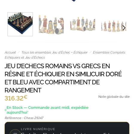
Accueil
/
Tous les ensembles Jeu d’Échec + Échiquier
/
Ensembles Complets
Echiquiers et Jeu d'Echecs
JEU D’ECHECS ROMAINS VS GRECS EN
RÉSINE ET ÉCHIQUIER EN SIMILICUIR DORÉ
ET BLEU AVEC COMPARTIMENT DE
RANGEMENT
€
316.32
Note globale du site
En Stock — Commande avant midi, expédiée
aujourd'hui*
Référence : Chess 25147
LIVRE NUMÉRIQUE