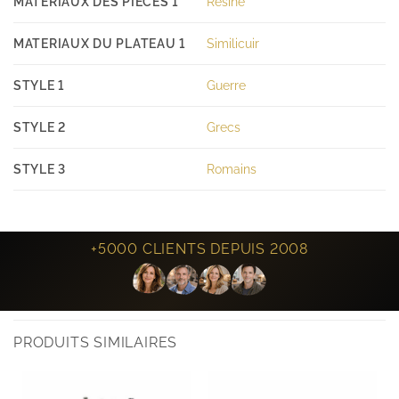
MATERIAUX DES PIÈCES 1
Résine
MATERIAUX DU PLATEAU 1
Similicuir
STYLE 1
Guerre
STYLE 2
Grecs
STYLE 3
Romains
+5000 CLIENTS DEPUIS 2008
PRODUITS SIMILAIRES