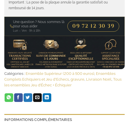
Important : La pose de la plaque annule la garantie satisfait ou
remboursé de 14 jours.
Une question ? Nous sommes là
09 72 12 30 39
pour vous aider
Lun – Ven · 9h à 18h
Catégories :
Ensemble Supérieur (200 à 500 euros)
,
Ensembles
Complets Echiquiers et Jeu d'Echecs
,
gravure
,
Livraison Noël
,
Tous
les ensembles Jeu d’Échec + Échiquier
INFORMATIONS COMPLÉMENTAIRES