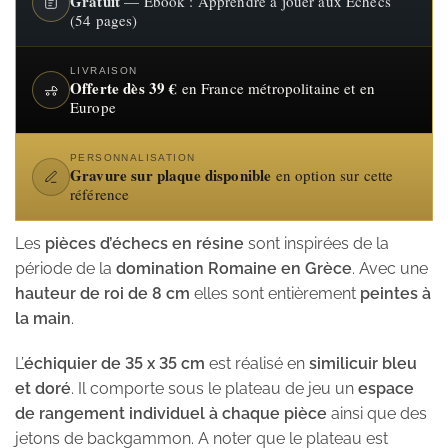
Gratuit
— Ebook : Apprendre à jouer aux Echecs
(54 pages)
LIVRAISON
Offerte dès 39 €
en France métropolitaine et en
Europe
PERSONNALISATION
Gravure sur plaque disponible
en option sur cette
référence
Les
pièces d’échecs en résine
sont inspirées de la
période de la
domination Romaine en Grèce
. Avec une
hauteur de roi de 8 cm
elles sont entièrement
peintes à
la main
.
L’
échiquier de 35 x 35 cm
est réalisé en
similicuir bleu
et doré
. Il comporte sous le plateau de jeu un
espace
de rangement individuel à chaque pièce
ainsi que des
jetons de backgammon. A noter que le plateau est