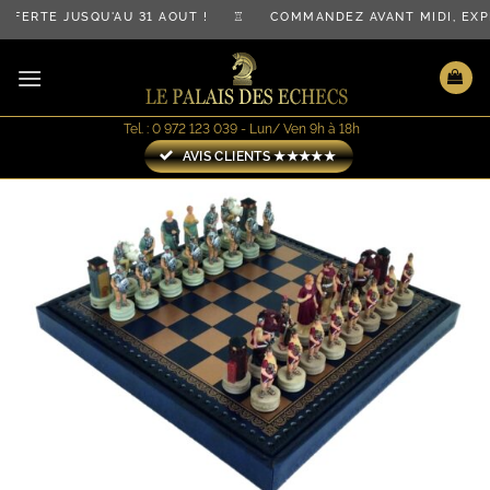
Passer
FERTE JUSQU'AU 31 AOÛT ! ♖ COMMANDEZ AVANT MIDI, EXP
au
contenu
Tel. : 0 972 123 039 - Lun/ Ven 9h à 18h
AVIS CLIENTS ★★★★★