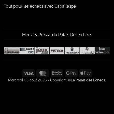
Tout pour les échecs avec CapaKaspa
Media & Presse du Palais Des Echecs
Visa
MasterCard
MasterCard
Google
Apple
2
Pay
Pay
Mercredi 05 août 2026 - Copyright ©
Le Palais des Echecs.