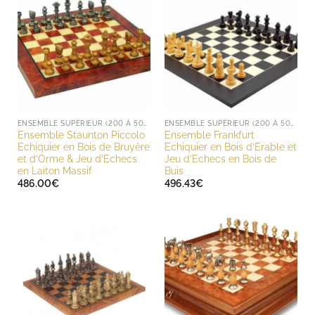
ENSEMBLE SUPÉRIEUR (200 À 500 EUROS)
ENSEMBLE SUPÉRIEUR (200 À 500 EUROS)
Ensemble Staunton Piccolo
Ensemble Frankfurt
Echiquier en Bois de Bruyère
Echiquier en Bois d’Erable et
et d’Orme & Jeu d’Echecs
Jeu d’Echecs en Bois de
en Laiton Massif
Buis
486.00
€
496.43
€