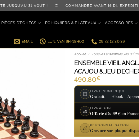
JUSQU'AU 31 AOÛT ! ♖ COMMANDEZ AVANT MIDI, EXPÉDITI
PIÈCES D’ECHECS
ECHIQUIERS & PLATEAUX
ACCESSOIRES
EMAIL
LUN. VEN 9H-18H00
09 72 12 30 39
Accueil
/
Tous les ensembles Jeu d’Éche
ENSEMBLE VIEIL ANGLAI
ACAJOU & JEU D’ECHE
€
490.80
LIVRE NUMÉRIQUE
Gratuit
— Ebook : Apprend
LIVRAISON
Offerte dès 39 €
en France
PERSONNALISATION
Gravure sur plaque dispo