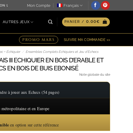
Mon Compte
Français
ON LE JOUR MÊME ♖ OPTION GRAVURE PERSONNALISÉE SUR P
AUTRES JEUX
PANIER /
0.00
€
PROMO MARS
SUIVRE MA COMMANDE >>
c + Échiquier
/
Ensembles Complets Echiquiers et Jeu d'Echecs
S III ECHIQUIER EN BOIS D’ERABLE ET
CS EN BOIS DE BUIS EBONISÉ
Note globale du site
re à jouer aux Echecs (54 pages)
 métropolitaine et en Europe
nible
en option sur cette référence