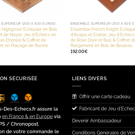
SUPÉRIEUR (200 À 500 EUROS)
ENSEMBLE SUPÉRIEUR (200 À 500 E
Highgrove Echiquier en Bois
Ensemble French Knight Echiquie
et de Noyer, Jeu d’Echecs en
d’Acajou et Erable, Jeu d’Echecs
uis Ebonisé & Coffret de
de Rose Doré et Buis & Coffret d
t en Placage de Racine
Rangement en Bois de Bouleau
192.00
€
SON SÉCURISÉE
LIENS DIVERS
Offrir une carte cadeau
Fabricant de Jeu d'Echec
s-Des-Echecs.fr assure la
n
en France & en Europe
via
Devenir Ambassadeur
PS / Chronopost.
ion de votre commande le
Conditions Générales de Ven