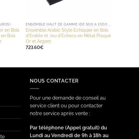
UROS)
ENSEMBLE HAUT DE GAMME (DE 500 À 1000 EUROS)
r en Bois
Ensemble Arabic Style Echiquier en Bois
 en Bois
d’Erable et Jeu d’Echecs en Métal Plaqué
e
Or et Argent
723.60
€
NOUS CONTACTER
Pour une demande de conseil au
service client ou pour contacter
notre service après vente :
Par téléphone (Appel gratuit) du
Lundi au Vendredi de 9h à 18h au
te