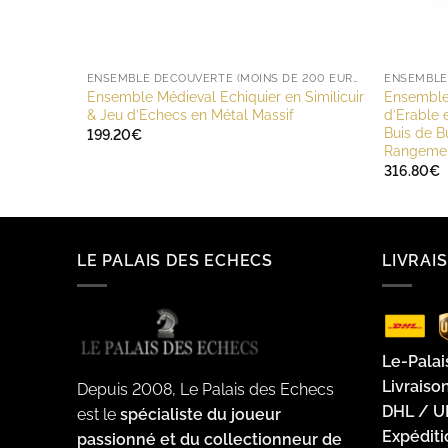
ENSEMBLE DÉCOUVERTE (MOINS DE 200 EUROS)
ENSEMBLE 
Ensemble Médieval Echiquier en Similicuir
Ensemble 
& Jeu d’Echecs en Métal Massif
d’Erable 
Buis de B
199.20
€
Rangemen
316.80
€
LE PALAIS DES ECHECS
LIVRAI
Le-Palai
Livraiso
Depuis 2008, Le Palais des Echecs
DHL / U
est le
spécialiste du joueur
Expédit
passionné et du collectionneur de