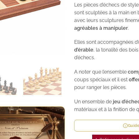
Les pièces d’échecs de styl
sont sculptées à la main en 
avec leurs sculptures finemen
agréables à manipuler
.
Elles sont accompagnées d
d’érable
, la tonalité des bo
d’échecs.
A noter que l’ensemble
comp
coups spéciaux et il est
offe
pour ranger les pièces.
Un ensemble de
jeu d’éche
matériaux et à la finition de q
Guide