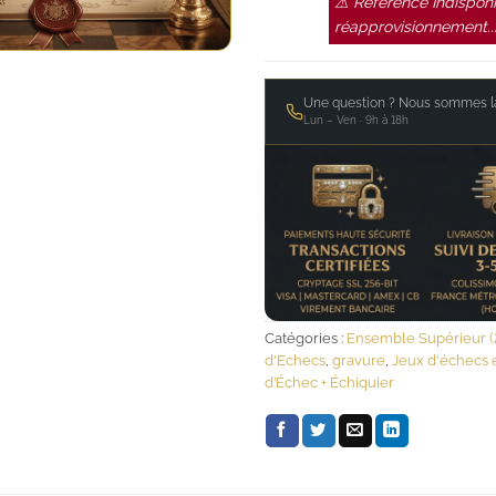
⚠ Référence Indisponi
réapprovisionnement..
Une question ? Nous sommes là
Lun – Ven · 9h à 18h
Catégories :
Ensemble Supérieur (
d'Echecs
,
gravure
,
Jeux d'échecs 
d’Échec + Échiquier