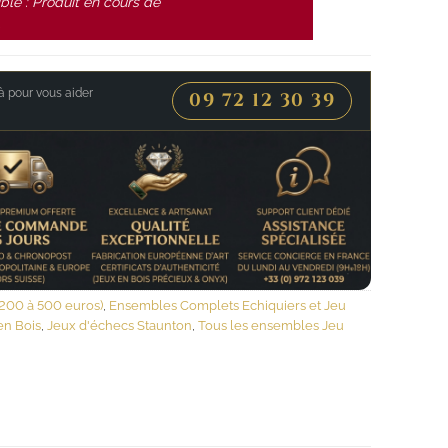
ble : Produit en cours de
.
 pour vous aider
09 72 12 30 39
200 à 500 euros)
,
Ensembles Complets Echiquiers et Jeu
en Bois
,
Jeux d'échecs Staunton
,
Tous les ensembles Jeu