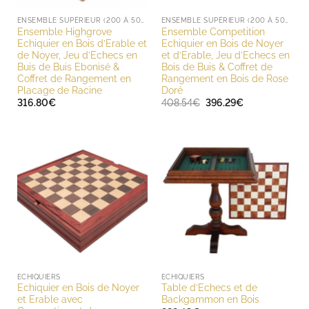
ENSEMBLE SUPÉRIEUR (200 À 500 EUROS)
ENSEMBLE SUPÉRIEUR (200 À 500 EUROS)
Ensemble Highgrove
Ensemble Competition
Echiquier en Bois d’Erable et
Echiquier en Bois de Noyer
de Noyer, Jeu d’Echecs en
et d’Erable, Jeu d’Echecs en
Buis de Buis Ebonisé &
Bois de Buis & Coffret de
Coffret de Rangement en
Rangement en Bois de Rose
Placage de Racine
Doré
Le
Le
316.80
€
408.54
€
396.29
€
prix
prix
initial
actuel
était :
est :
408.54€.
396.29€.
ECHIQUIERS
ECHIQUIERS
Echiquier en Bois de Noyer
Table d’Echecs et de
et Erable avec
Backgammon en Bois