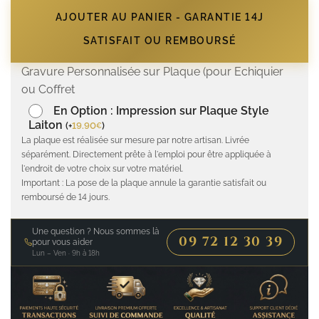
AJOUTER AU PANIER - GARANTIE 14J
SATISFAIT OU REMBOURSÉ
Gravure Personnalisée sur Plaque (pour Echiquier
ou Coffret
En Option : Impression sur Plaque Style
Laiton
(
+
19.90
)
€
La plaque est réalisée sur mesure par notre artisan. Livrée
séparément. Directement prête à l'emploi pour être appliquée à
l'endroit de votre choix sur votre matériel.
Important : La pose de la plaque annule la garantie satisfait ou
remboursé de 14 jours.
Une question ? Nous sommes là
09 72 12 30 39
pour vous aider
Lun – Ven · 9h à 18h