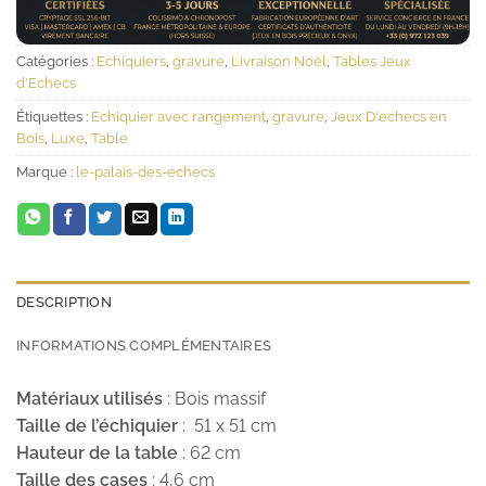
Catégories :
Echiquiers
,
gravure
,
Livraison Noël
,
Tables Jeux
d'Echecs
Étiquettes :
Echiquier avec rangement
,
gravure
,
Jeux D'echecs en
Bois
,
Luxe
,
Table
Marque :
le-palais-des-echecs
DESCRIPTION
INFORMATIONS COMPLÉMENTAIRES
Matériaux utilisés
: Bois massif
Taille de l’échiquier
: 51 x 51 cm
Hauteur de la table
: 62 cm
Taille des cases
: 4,6 cm