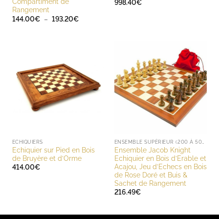
Compartiment de
998.40
€
Rangement
Plage
144.00
€
–
193.20
€
de
prix :
144.00€
à
193.20€
ECHIQUIERS
ENSEMBLE SUPÉRIEUR (200 À 500 EUROS)
Echiquier sur Pied en Bois
Ensemble Jacob Knight
de Bruyère et d’Orme
Echiquier en Bois d’Erable et
Acajou, Jeu d’Echecs en Bois
414.00
€
de Rose Doré et Buis &
Sachet de Rangement
216.49
€