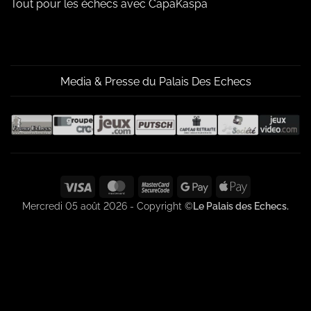
Tout pour les échecs avec CapaKaspa
Media & Presse du Palais Des Echecs
Visa
MasterCard
MasterCard
Google
Apple
2
Pay
Pay
Mercredi 05 août 2026 - Copyright ©
Le Palais des Echecs.