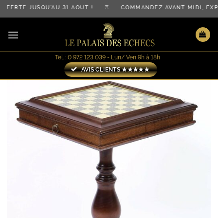
Passer
FERTE JUSQU'AU 31 AOÛT ! ♖ COMMANDEZ AVANT MIDI, EXP
au
contenu
Tel. : 0 972 123 039 - Lun/ Ven 9h à 18h
AVIS CLIENTS ★★★★★