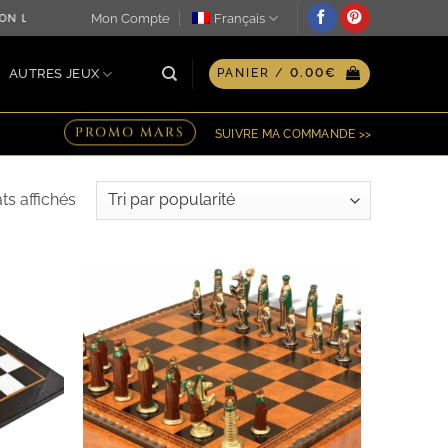
Mon Compte
Français
TION LE JOUR MÊME ♖ OPTION GRAVURE PERSONNALISÉE SUR
AUTRES JEUX
PANIER /
0.00
€
PROMO MARS
SUIVRE MA COMMANDE >>
Trié
ats affichés
par
popularité