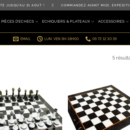
E JUSQU'AU 31 AOÛT ! ♖ COMMANDEZ AVANT MIDI, EXPÉDI
PIÈCES D’ECHECS
ECHIQUIERS & PLATEAUX
ACCESSOIRES
EMAIL
LUN. VEN 9H-18H00
09 72 12 30 39
5 résult