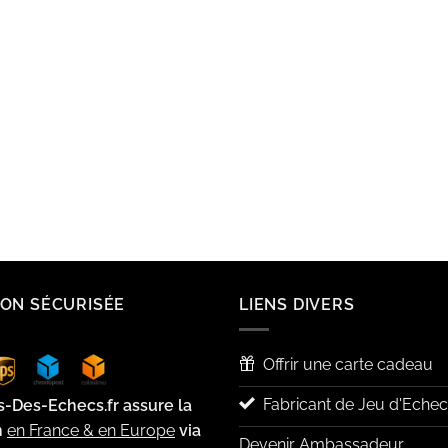
SON SÉCURISÉE
LIENS DIVERS
Offrir une carte cadeau
Fabricant de Jeu d'Echec
s-Des-Echecs.fr assure la
n
en France & en Europe
via
Devenir Ambassadeur