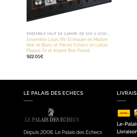
ENSEMBLE HAUT DE GAMME (DE 500 À 1000 EUROS)
Ensemble Louis XIV Echiquier en Marbre
Noir et Blanc et Pieces Echecs en Laiton
Plaqué Or et Argent Bois Patiné
922.01
€
LE PALAIS DES ECHECS
LIVRAI
Le-Palai
Livraiso
Depuis 2008, Le Palais des Echecs