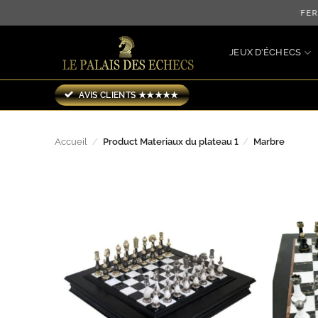
Passer
LIVRAISON OFFERT
au
contenu
JEUX D’ÉCHECS
AVIS CLIENTS ★★★★★
Accueil
/
Product Materiaux du plateau 1
/
Marbre