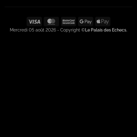
Visa
MasterCard
MasterCard
Google
Apple
2
Pay
Pay
Mercredi 05 août 2026 - Copyright ©
Le Palais des Echecs.