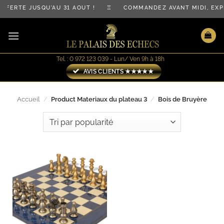
Passer
OFFERTE JUSQU'AU 31 AOÛT ! ♖ COMMANDEZ AVANT MIDI, E
au
contenu
Tel. : 0 972 123 039 - Lun/ Ven 9h à 18h
AVIS CLIENTS ★★★★★
Accueil
/
Product Materiaux du plateau 3
/
Bois de Bruyère