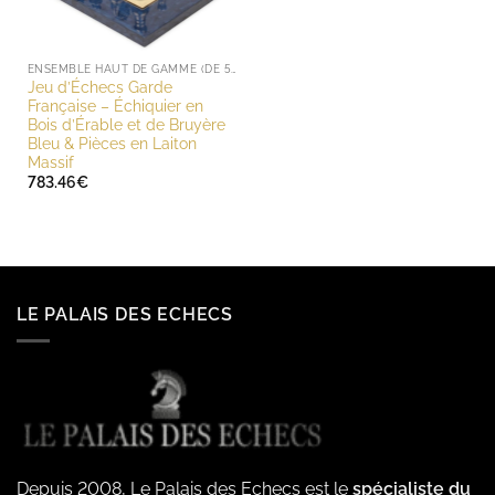
ENSEMBLE HAUT DE GAMME (DE 500 À 1000 EUROS)
Jeu d’Échecs Garde
Française – Échiquier en
Bois d’Érable et de Bruyère
Bleu & Pièces en Laiton
Massif
783.46
€
LE PALAIS DES ECHECS
Depuis 2008, Le Palais des Echecs est le
spécialiste du