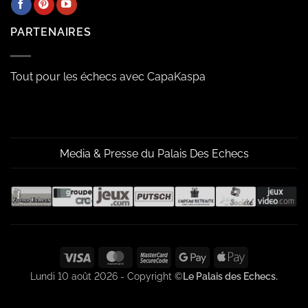
PARTENAIRES
Tout pour les échecs avec CapaKaspa
Media & Presse du Palais Des Echecs
Visa
MasterCard
MasterCard
Google
Apple
2
Pay
Pay
Lundi 10 août 2026 - Copyright ©
Le Palais des Echecs.