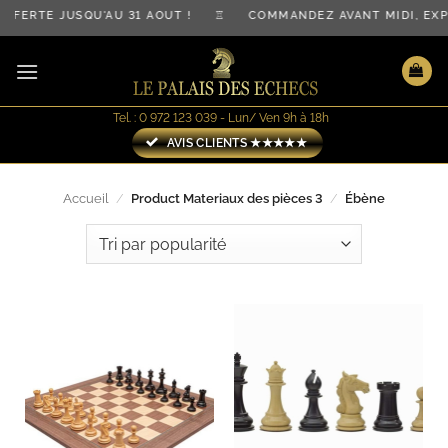
Passer
OFFERTE JUSQU'AU 31 AOÛT ! ♖ COMMANDEZ AVANT MIDI, E
au
contenu
Tel. : 0 972 123 039 - Lun/ Ven 9h à 18h
AVIS CLIENTS ★★★★★
Accueil
/
Product Materiaux des pièces 3
/
Ébène