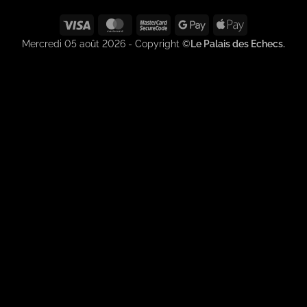
Visa
MasterCard
MasterCard
Google
Apple
2
Pay
Pay
Mercredi 05 août 2026 - Copyright ©
Le Palais des Echecs.