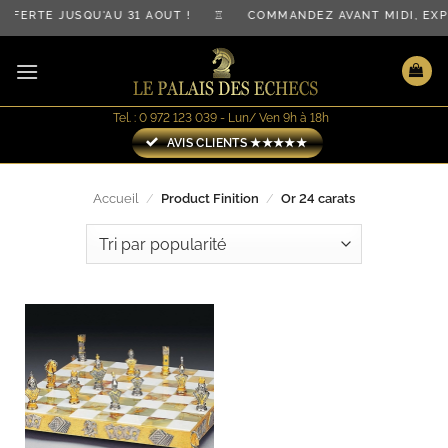
Passer
OFFERTE JUSQU'AU 31 AOÛT ! ♖ COMMANDEZ AVANT MIDI, E
au
contenu
Tel. : 0 972 123 039 - Lun/ Ven 9h à 18h
AVIS CLIENTS ★★★★★
Accueil
/
Product Finition
/
Or 24 carats