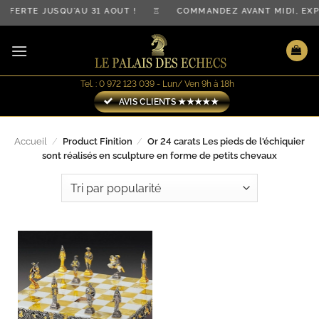
Passer
OFFERTE JUSQU'AU 31 AOÛT ! ♖ COMMANDEZ AVANT MIDI, E
au
contenu
Tel. : 0 972 123 039 - Lun/ Ven 9h à 18h
AVIS CLIENTS ★★★★★
Accueil
/
Product Finition
/
Or 24 carats Les pieds de l'échiquier
sont réalisés en sculpture en forme de petits chevaux