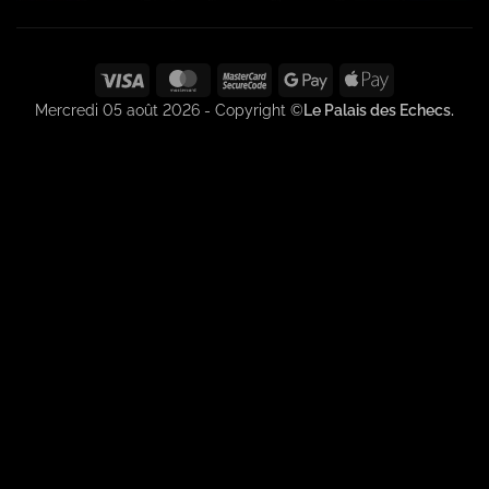
Visa
MasterCard
MasterCard
Google
Apple
2
Pay
Pay
Mercredi 05 août 2026 - Copyright ©
Le Palais des Echecs.