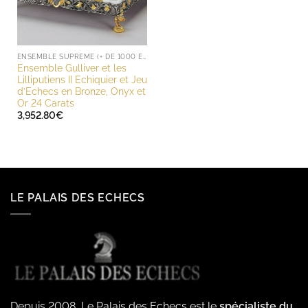
ENSEMBLE SUPREME (+ DE 1000 EUROS)
Ensemble Gulliver et les
Lilliputiens II Echiquier et Jeu
d’Echecs en Bronze, Onyx et
Or 24 Carats
3,952.80
€
LE PALAIS DES ECHECS
Depuis 2008, Le Palais des Echecs est le
spécialiste du