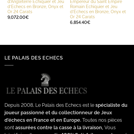
d’Angleterre Echiquier et Jeu
Empereur du Saint Empire
d’Echecs en Bronze, Onyx et
Romain Echiquier et Jeu
Or 24 Carats
d’Echecs en Bronze, Onyx et
Or 24 Carats
9,072.00
€
6,854.40
€
LE PALAIS DES ECHECS
Depuis 2008, Le Palais des Echecs est le
spécialiste du
joueur passionné et du collectionneur de Jeux
d'échecs en France et en Europe.
Toutes nos pièces
sont
assurées contre la casse à la livraison,
Vous