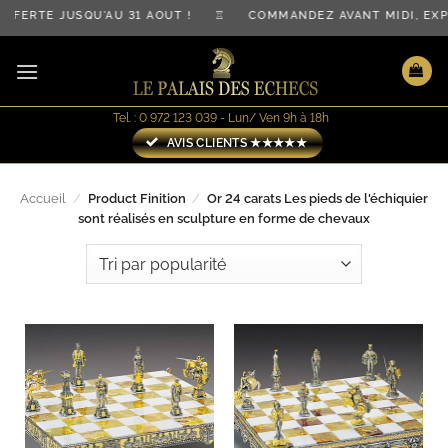
Passer
OFFERTE JUSQU'AU 31 AOÛT ! ♖ COMMANDEZ AVANT MIDI, E
au
contenu
Tel. : 0 972 123 039 - Lun/ Ven 9h à 18h
AVIS CLIENTS ★★★★★
Accueil
/
Product Finition
/
Or 24 carats Les pieds de l'échiquier
sont réalisés en sculpture en forme de chevaux