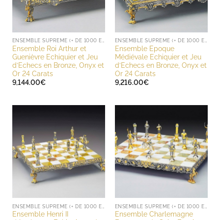
ENSEMBLE SUPREME (+ DE 1000 EUROS)
ENSEMBLE SUPREME (+ DE 1000 EUROS)
Ensemble Roi Arthur et
Ensemble Epoque
Guenièvre Echiquier et Jeu
Médiévale Echiquier et Jeu
d’Echecs en Bronze, Onyx et
d’Echecs en Bronze, Onyx et
Or 24 Carats
Or 24 Carats
9,144.00
€
9,216.00
€
ENSEMBLE SUPREME (+ DE 1000 EUROS)
ENSEMBLE SUPREME (+ DE 1000 EUROS)
Ensemble Henri II
Ensemble Charlemagne