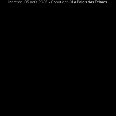
2
Pay
Pay
Mercredi 05 août 2026 - Copyright ©
Le Palais des Echecs.