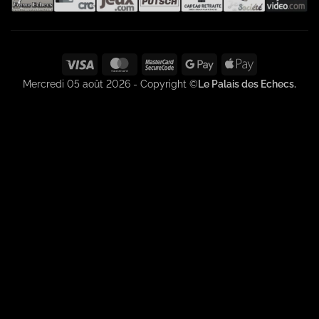
Visa
MasterCard
MasterCard
Google
Apple
2
Pay
Pay
Mercredi 05 août 2026 - Copyright ©
Le Palais des Echecs.