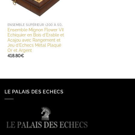
ENSEMBLE SUPÉRIEUR (200 À 500 EUROS)
Ensemble Mignon Flower VII
Echiquier en Bois d’Erable et
Acajou avec Rangement et
Jeu d’Echecs Métal Plaqué
Or et Argent
418.80
€
LE PALAIS DES ECHECS