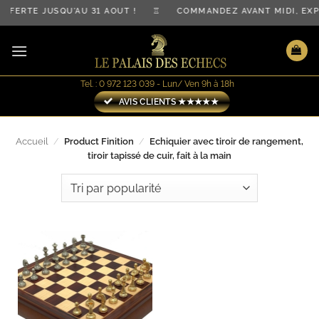
Passer
OFFERTE JUSQU'AU 31 AOÛT ! ♖ COMMANDEZ AVANT MIDI, E
au
contenu
Tel. : 0 972 123 039 - Lun/ Ven 9h à 18h
AVIS CLIENTS ★★★★★
Accueil
/
Product Finition
/
Echiquier avec tiroir de rangement,
tiroir tapissé de cuir, fait à la main