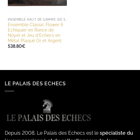
ENSEMBLE HAUT DE GAMME (DE 500 À 1000 EUROS)
Ensemble Classic Flower 6
Echiquier en Ronce de
Noyer et Jeu d’Echecs en
Métal Plaqué Or et Argent
538.80
€
LE PALAIS DES ECHECS
Depuis 2008, Le Palais des Echecs est le
spécialiste du