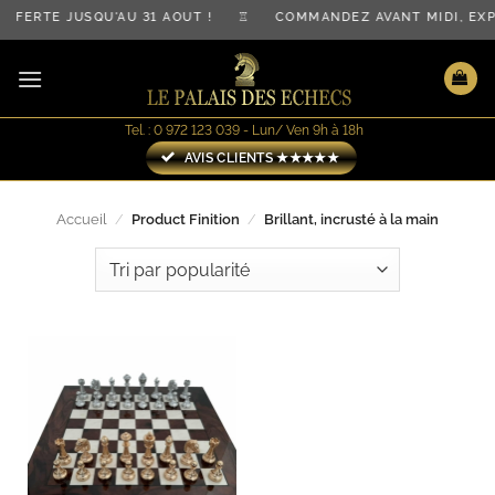
Passer
 OFFERTE JUSQU'AU 31 AOÛT ! ♖ COMMANDEZ AVANT MIDI, 
au
contenu
Tel. : 0 972 123 039 - Lun/ Ven 9h à 18h
AVIS CLIENTS ★★★★★
Accueil
/
Product Finition
/
Brillant, incrusté à la main