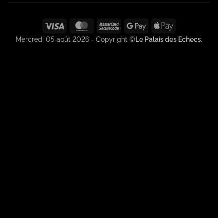
Visa
MasterCard
MasterCard
Google
Apple
2
Pay
Pay
Mercredi 05 août 2026 - Copyright ©
Le Palais des Echecs.