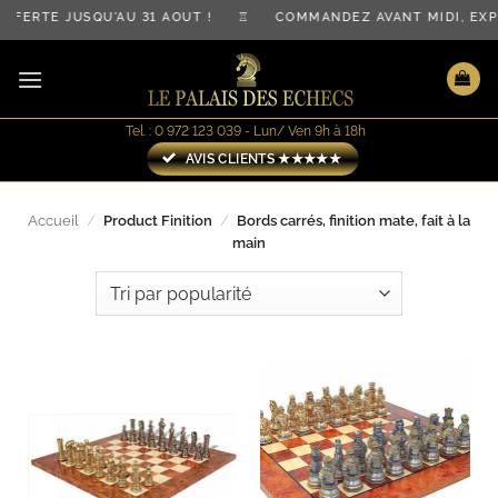
Passer
OFFERTE JUSQU'AU 31 AOÛT ! ♖ COMMANDEZ AVANT MIDI, E
au
contenu
Tel. : 0 972 123 039 - Lun/ Ven 9h à 18h
AVIS CLIENTS ★★★★★
Accueil
/
Product Finition
/
Bords carrés, finition mate, fait à la
main