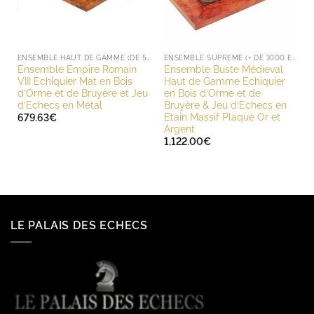
ENSEMBLE HAUT DE GAMME (DE 500 À 1000 EUROS)
ENSEMBLE SUPREME (+ DE 1000 EUROS)
Ensemble Empire Romain
Ensemble Buste Médieval
VIII Echiquier Mat en Bois
Haut de Gamme Echiquier
d’Orme et de Bruyère et Jeu
en Bois d’Orme et de
d’Echecs en Métal
Bruyère & Jeu d’Echecs en
Etain Massif Plaqué Or et
679.63
€
Argent
1,122.00
€
LE PALAIS DES ECHECS