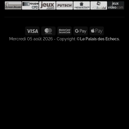
Visa
MasterCard
MasterCard
Google
Apple
2
Pay
Pay
Mercredi 05 août 2026 - Copyright ©
Le Palais des Echecs.