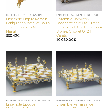
ENSEMBLE HAUT DE GAMME (DE 500 À 1000 EUROS)
ENSEMBLE SUPREME (+ DE 1000 EUROS)
Ensemble Empire Romain
Ensemble Napoléon
Echiquier en Métal et Bois &
Bonaparte et le Tsar Dimitri
Jeu d’Echecs en Métal
Echiquier et Jeu d’Echecs en
Massif
Bronze, Onyx et Or 24
Carats
830.42
€
10,080.00
€
ENSEMBLE SUPREME (+ DE 1000 EUROS)
ENSEMBLE SUPREME (+ DE 1000 EUROS)
Ensemble Epoque
Ensemble Renaissance