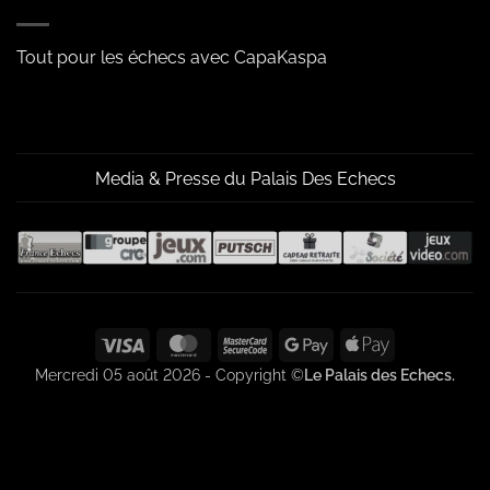
Tout pour les échecs avec CapaKaspa
Media & Presse du Palais Des Echecs
Visa
MasterCard
MasterCard
Google
Apple
2
Pay
Pay
Mercredi 05 août 2026 - Copyright ©
Le Palais des Echecs.