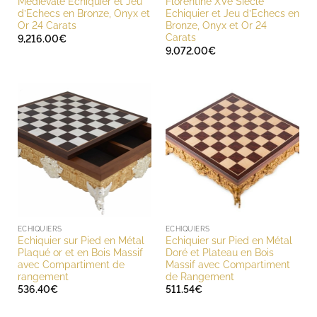
Médiévale Echiquier et Jeu
Florentine XVe Siècle
d’Echecs en Bronze, Onyx et
Echiquier et Jeu d’Echecs en
Or 24 Carats
Bronze, Onyx et Or 24
Carats
9,216.00
€
9,072.00
€
ECHIQUIERS
ECHIQUIERS
Echiquier sur Pied en Métal
Echiquier sur Pied en Métal
Plaqué or et en Bois Massif
Doré et Plateau en Bois
avec Compartiment de
Massif avec Compartiment
rangement
de Rangement
536.40
€
511.54
€