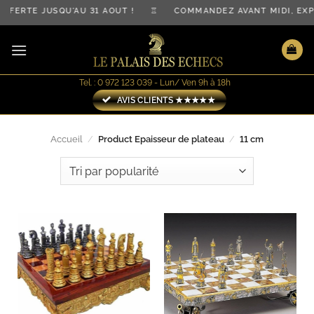
Passer
OFFERTE JUSQU'AU 31 AOÛT ! ♖ COMMANDEZ AVANT MIDI, E
au
contenu
Tel. : 0 972 123 039 - Lun/ Ven 9h à 18h
AVIS CLIENTS ★★★★★
Accueil
/
Product Epaisseur de plateau
/
11 cm