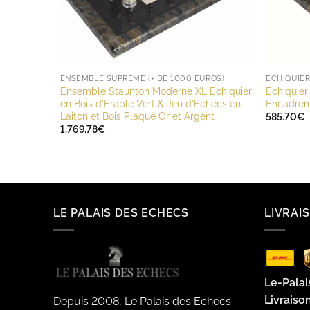
ENSEMBLE SUPREME (+ DE 1000 EUROS)
ECHIQUIE
Ensemble Staunton Moderne XL Echiquier
Echiquier
en Bois d’Erable Vert & Jeu d’Echecs en
Encadrem
Laiton et Bois Plaqué Or et Argent
585.70
€
1,769.78
€
LE PALAIS DES ECHECS
LIVRAI
Le-Palai
Livraiso
Depuis 2008, Le Palais des Echecs