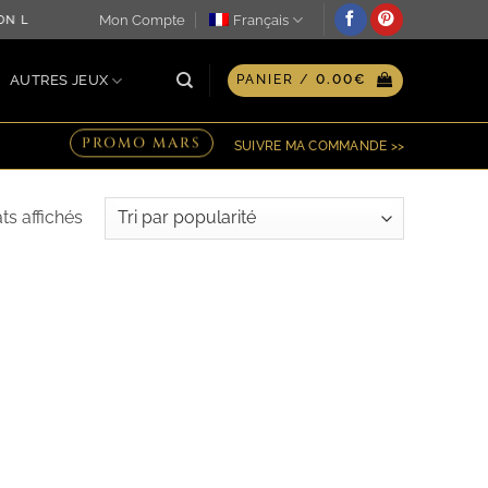
Mon Compte
Français
TION LE JOUR MÊME ♖ OPTION GRAVURE PERSONNALISÉE SUR
AUTRES JEUX
PANIER /
0.00
€
PROMO MARS
SUIVRE MA COMMANDE >>
Trié
ats affichés
par
popularité