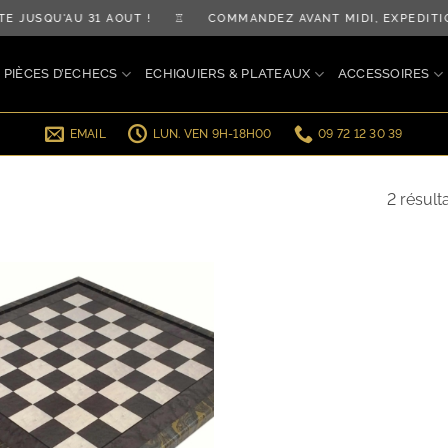
TE JUSQU'AU 31 AOÛT ! ♖ COMMANDEZ AVANT MIDI, EXPÉDI
PIÈCES D’ECHECS
ECHIQUIERS & PLATEAUX
ACCESSOIRES
EMAIL
LUN. VEN 9H-18H00
09 72 12 30 39
2 résult