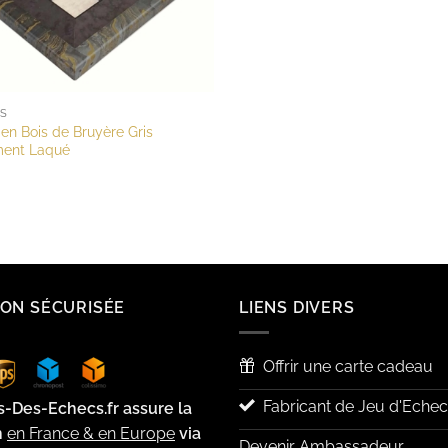
RS
 en Bois de Bruyère Gris
ent Laqué
SON SÉCURISÉE
LIENS DIVERS
Offrir une carte cadeau
Fabricant de Jeu d'Echec
s-Des-Echecs.fr assure la
n
en France & en Europe
via
Devenir Ambassadeur