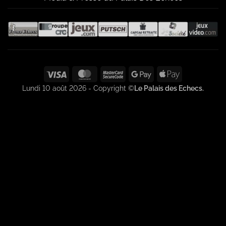
Visa
MasterCard
MasterCard
Google
Apple
2
Pay
Pay
Lundi 10 août 2026 - Copyright ©
Le Palais des Echecs.