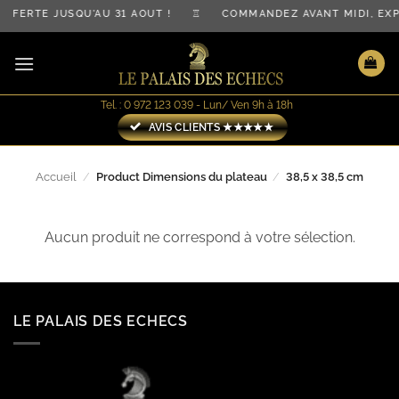
Passer
 OFFERTE JUSQU'AU 31 AOÛT ! ♖ COMMANDEZ AVANT MIDI, 
au
contenu
Tel. : 0 972 123 039 - Lun/ Ven 9h à 18h
AVIS CLIENTS ★★★★★
Accueil
/
Product Dimensions du plateau
/
38,5 x 38,5 cm
Aucun produit ne correspond à votre sélection.
LE PALAIS DES ECHECS