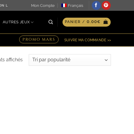
Mon Compte
Français
TION LE JOUR MÊME ♖ OPTION GRAVURE PERSONNALISÉE SUR
AUTRES JEUX
PANIER /
0.00
€
PROMO MARS
SUIVRE MA COMMANDE >>
Trié
ats affichés
par
popularité