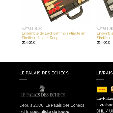
AUTRES JEUX
AUTRES J
Ensemble de Backgammon Pliable en
Ensemble
Similicuir Noir et Rouge
Similicui
214.01
€
214.01
€
LE PALAIS DES ECHECS
LIVRAI
Le-Palai
Livraiso
Depuis 2008, Le Palais des Echecs
DHL / U
est le
spécialiste du joueur