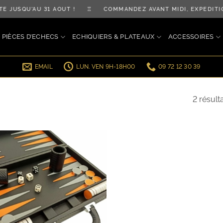
TE JUSQU'AU 31 AOÛT ! ♖ COMMANDEZ AVANT MIDI, EXPÉDI
PIÈCES D’ECHECS
ECHIQUIERS & PLATEAUX
ACCESSOIRES
EMAIL
LUN. VEN 9H-18H00
09 72 12 30 39
2 résult