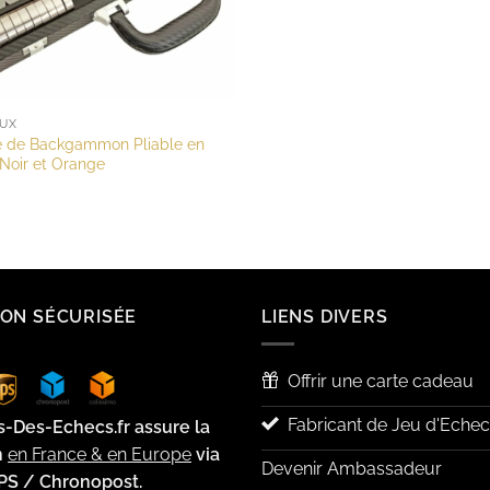
EUX
 de Backgammon Pliable en
r Noir et Orange
SON SÉCURISÉE
LIENS DIVERS
Offrir une carte cadeau
Fabricant de Jeu d'Echec
s-Des-Echecs.fr assure la
n
en France & en Europe
via
Devenir Ambassadeur
PS / Chronopost.