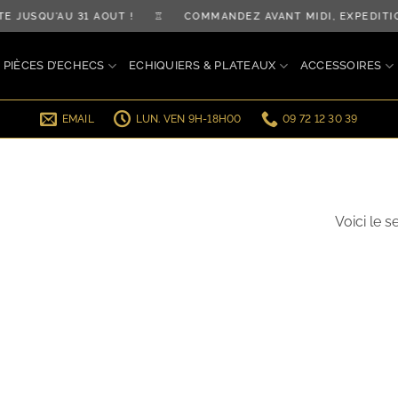
TE JUSQU'AU 31 AOÛT ! ♖ COMMANDEZ AVANT MIDI, EXPÉDI
PIÈCES D’ECHECS
ECHIQUIERS & PLATEAUX
ACCESSOIRES
EMAIL
LUN. VEN 9H-18H00
09 72 12 30 39
Voici le s