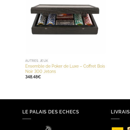
AUTRES JEUX
Ensemble de Poker de Luxe – Coffret Bois
Noir 300 Jetons
348.48
€
LE PALAIS DES ECHECS
LIVRAI