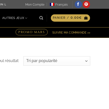
Mon Compte
Français
TION LE JOUR MÊME ♖ OPTION GRAVURE PERSONNALISÉE SUR
AUTRES JEUX
PANIER /
0.00
€
PROMO MARS
SUIVRE MA COMMANDE >>
eul résultat