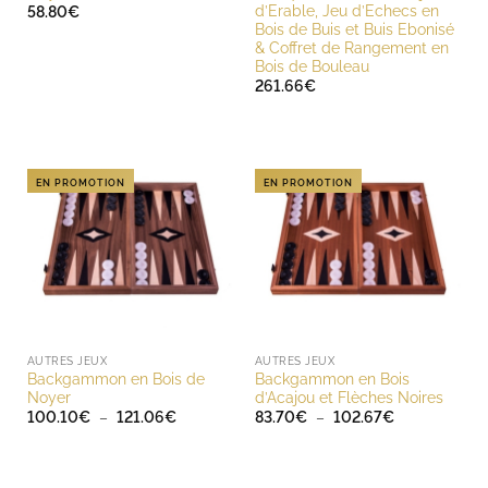
d’Erable, Jeu d’Echecs en
58.80
€
Bois de Buis et Buis Ebonisé
& Coffret de Rangement en
Bois de Bouleau
261.66
€
EN PROMOTION
EN PROMOTION
AUTRES JEUX
AUTRES JEUX
Backgammon en Bois de
Backgammon en Bois
Noyer
d’Acajou et Flèches Noires
Plage
Plage
100.10
€
–
121.06
€
83.70
€
–
102.67
€
de
de
prix :
prix :
100.10€
83.70€
à
à
121.06€
102.67€