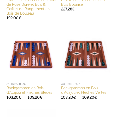
de Rose Doré et Buis &
Buis Ebonisé
Coffret de Rangement en
227.28
€
Bois de Bouleau
192.00
€
AUTRES JEUX
AUTRES JEUX
Backgammon en Bois
Backgammon en Bois
d’Acajou et Flèches Bleues
d’Acajou et Flèches Vertes
Plage
Plage
103.20
€
–
109.20
€
103.20
€
–
109.20
€
de
de
prix :
prix :
103.20€
103.20€
à
à
109.20€
109.20€