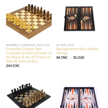
ENSEMBLE SUPÉRIEUR (200 À 500 EUROS)
AUTRES JEUX
Ensemble Deluxe Petit
Backgammon Bois stratifié
Echiquier en Bois d’Erable et
Wenge
de Noyer & Jeu d’Echecs en
Plage
84.78
€
–
91.02
€
de
Bois de Rose et Buis
prix :
244.03
€
84.78€
à
91.02€