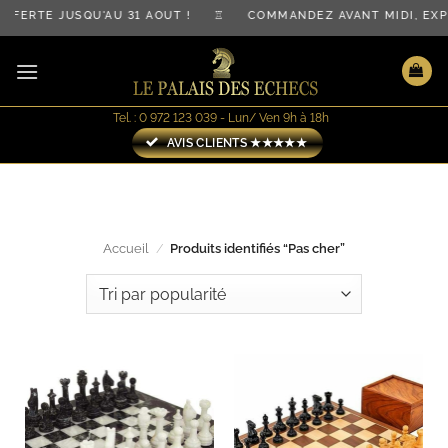
Passer
FERTE JUSQU'AU 31 AOÛT ! ♖ COMMANDEZ AVANT MIDI, EX
au
contenu
Tel. : 0 972 123 039 - Lun/ Ven 9h à 18h
AVIS CLIENTS ★★★★★
Accueil
/
Produits identifiés “Pas cher”