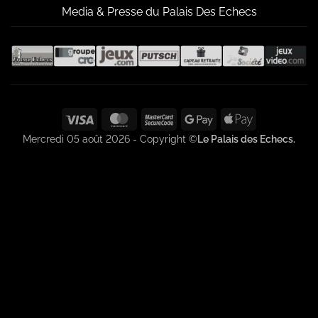
Media & Presse du Palais Des Echecs
Visa
MasterCard
MasterCard
Google
Apple
2
Pay
Pay
Mercredi 05 août 2026 - Copyright ©
Le Palais des Echecs.