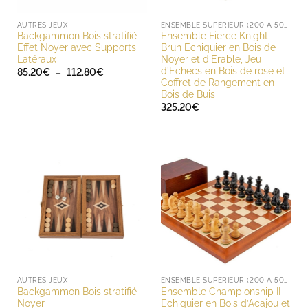
AUTRES JEUX
ENSEMBLE SUPÉRIEUR (200 À 500 EUROS)
Backgammon Bois stratifié
Ensemble Fierce Knight
Effet Noyer avec Supports
Brun Echiquier en Bois de
Latéraux
Noyer et d’Erable, Jeu
d’Echecs en Bois de rose et
Plage
85.20
€
–
112.80
€
de
Coffret de Rangement en
prix :
Bois de Buis
85.20€
à
325.20
€
112.80€
AUTRES JEUX
ENSEMBLE SUPÉRIEUR (200 À 500 EUROS)
Backgammon Bois stratifié
Ensemble Championship II
Noyer
Echiquier en Bois d’Acajou et