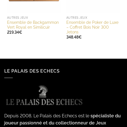
AUTRES JEUX
AUTRES JEUX
Ensemble de Backgammon
Ensemble de Poker de Luxe
Vert Royal en Similicuir
– Coffret Bois Noir 300
Jetons
219.34
€
348.48
€
LE PALAIS DES ECHECS
Depuis 2008, Le Palais des Echecs est le
spécialiste du
joueur passionné et du collectionneur de Jeux