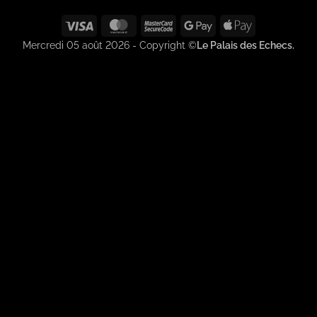
Visa
MasterCard
MasterCard
Google
Apple
2
Pay
Pay
Mercredi 05 août 2026 - Copyright ©
Le Palais des Echecs.