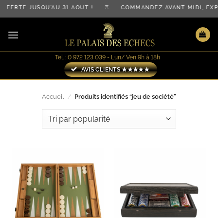
Passer
OFFERTE JUSQU'AU 31 AOÛT ! ♖ COMMANDEZ AVANT MIDI, E
au
contenu
Tel. : 0 972 123 039 - Lun/ Ven 9h à 18h
AVIS CLIENTS ★★★★★
Accueil
/
Produits identifiés “jeu de société”