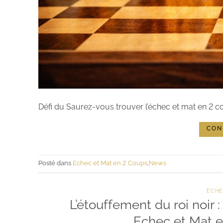
Défi du Saurez-vous trouver l’échec et mat en 2 co
CON
Posté dans
Echec et Mat en 2 Coups
,
News
ECHE
L’étouffement du roi noir
Echec et Mat 