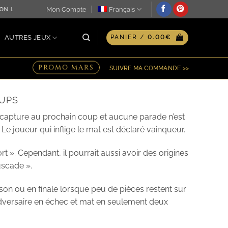
Mon Compte
Français
OUR MÊME ♖ OPTION GRAVURE PERSONNALISÉE SUR PLAQUE 
AUTRES JEUX
PANIER /
0.00
€
PROMO MARS
SUIVRE MA COMMANDE >>
OUPS
e capture au prochain coup et aucune parade n’est
 Le joueur qui inflige le mat est déclaré vainqueur.
buscade ».
ison ou en finale lorsque peu de pièces restent sur
 adversaire en échec et mat en seulement deux