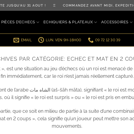
AU 31 AOÛT ! ♖ COMMANDEZ AVANT MIDI, EXPÉDITION LE J
PIÈCES D’ECHECS
ECHIQUIERS & PLATEAUX
ACCESSOIRES
EMAIL
LUN. VEN 9H-18H00
09 72 12 30 39
HIVES PAR CATÉGORIE:
ECHEC ET MAT EN 2 C
», est une situation au jeu d’échecs où un roi est menacé d
d fin immédiatement, car le roi n’est jamais réellement capturé.
il pourrait aussi avoir des origines
 où il signifie « le roi est surpris » ou « le roi est pris en em
rtie, que ce soit en milieu de partie à la suite d’une combina
t mat en 2 coups », cela signifie qu’un joueur peut mettre son
mouvements.