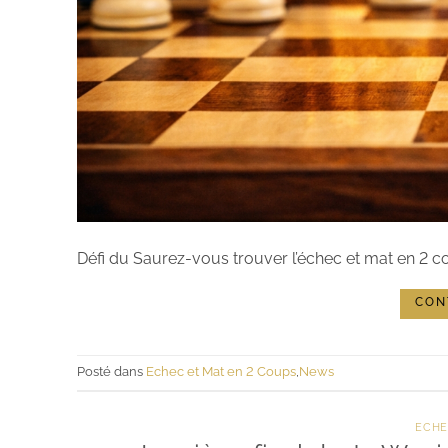
Défi du Saurez-vous trouver l’échec et mat en 2 co
CON
Posté dans
Echec et Mat en 2 Coups
,
News
ECHE