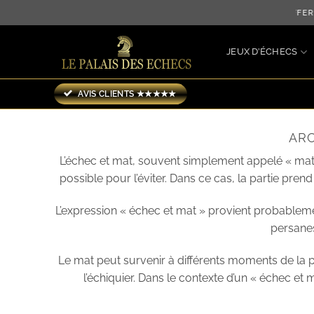
Passer
LIVRAISON OFFERTE JUSQU'
au
contenu
JEUX D’ÉCHECS
AVIS CLIENTS ★★★★★
ARC
L’échec et mat, souvent simplement appelé « mat 
possible pour l’éviter. Dans ce cas, la partie pren
L’expression « échec et mat » provient probablement de l’arabe الشاه مات (aš-šāh māta), signifiant « le roi est mort ». Cependant, 
persanes,
Le mat peut survenir à différents moments de la pa
l’échiquier. Dans le contexte d’un « échec e