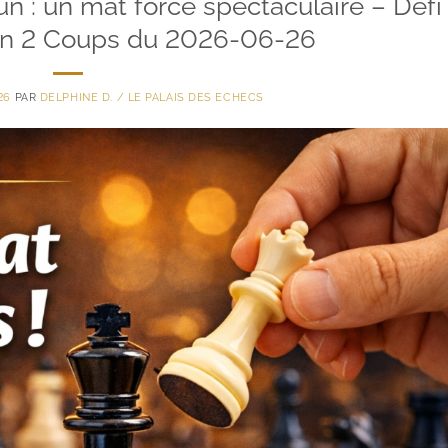
un : un mat forcé spectaculaire – Défi
en 2 Coups du 2026-06-26
26
PAR
DELPHINE D. / LE PALAIS DES ECHECS