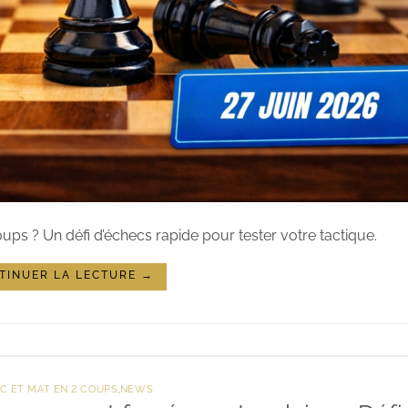
ups ? Un défi d’échecs rapide pour tester votre tactique.
TINUER LA LECTURE
→
C ET MAT EN 2 COUPS
,
NEWS