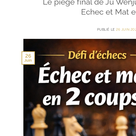
Le piège final de Ju Wenj
Echec et Mat 
PUBLIÉ LE
26 JUIN 20
26
Juin