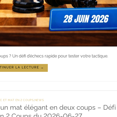
ups ? Un défi d’échecs rapide pour tester votre tactique.
TINUER LA LECTURE
→
C ET MAT EN 2 COUPS
,
NEWS
 : un mat élégant en deux coups – Défi
en 2 Coups du 2026-06-27