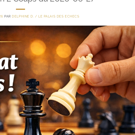
26
PAR
DELPHINE D. / LE PALAIS DES ECHECS